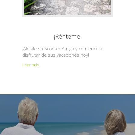
¡Rénteme!
¡Alquile su Scooter Amigo y comience a
disfrutar de sus vacaciones hoy!
Leer más